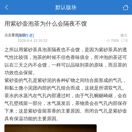
默认版块
用紫砂壶泡茶为什么会隔夜不馊
点击重新加载
[db:作者]
楼主
2026-6-4 15:16:32
7006
0
之所以用紫砂茶具泡茶隔夜也不会馊，是因为紫砂茶具的透
气性比较强，泡茶的时候不但色香味俱全，所冲泡的茶还可
以在三天之内不会馊，一样可以品味到茶的原味，而且茶的
功效也会保留。
紫砂壶的气孔是紫砂泥的各种矿物之间结合面形成的气孔，
和黏土微小泥团内部的气孔组合而成，这就是所谓双气孔。
茶水的水蒸汽在气孔内部通过时，由于气孔蜿蜒崎岖，会在
气孔壁残留一部分，水气蒸发后，茶物质会在气孔内部保存
下来；这是紫砂壶留茶香的主要原因。而闭合气孔是紫砂壶
具有保温功能的主要原因。