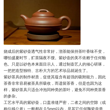
烧成后的紫砂壶透气性非常好，沏茶能保持茶叶香味不变，
哪怕盛夏时节，贮茶隔夜不馊。紫砂壶的美不依赖于任何釉
色。只是以砂色本来面目示人，通过制壶艺人的倾心研琢，
一把把造型独特、古朴大方的艺术珍品就诞生了。
紫砂茶具的制作材质，促使其蕴含有超强的吸附能力，因此
茶香非常容易被茶具所吸收，而遗留茶香，但是也因为这
样，紫砂茶具只适合冲泡同种类的茶叶，避免不同种类茶香
的参杂。
工艺水平高的紫砂壶，口盖准缝严密，二者之间的空隙（或
称位移公差）一般都在 0.5mm以内，是其它任何陶瓷壶类