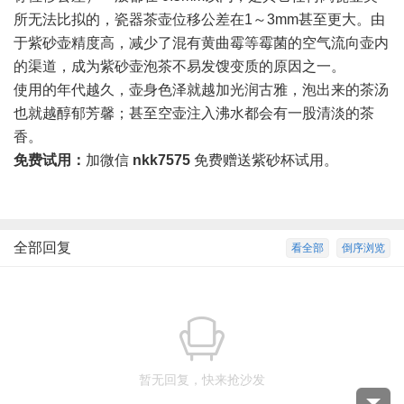
所无法比拟的，瓷器茶壶位移公差在1～3mm甚至更大。由
于紫砂壶精度高，减少了混有黄曲霉等霉菌的空气流向壶内
的渠道，成为紫砂壶泡茶不易发馊变质的原因之一。
使用的年代越久，壶身色泽就越加光润古雅，泡出来的茶汤
也就越醇郁芳馨；甚至空壶注入沸水都会有一股清淡的茶
香。
免费试用：
加微信
nkk7575
免费赠送紫砂杯试用。
全部回复
看全部
倒序浏览
暂无回复，快来抢沙发