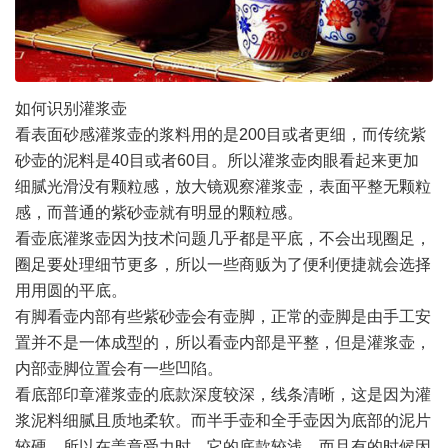
如何识别灌浆壶
看表面砂感灌浆壶的浆料用的是200目或者更细，而传统紫
砂壶的泥料是40目或者60目。所以灌浆壶肉眼看起来更加
细腻光滑没有颗粒感，放大镜观察灌浆壶，表面平整无颗粒
感，而普通的紫砂壶就有明显的颗粒感。
看壶底灌浆壶因为技术问题几乎都是平底，不会出现圈足，
圈足要处理细节更多，所以一些商贩为了便利便捷就会选择
用用圆的平底。
有脚看壶内部有些紫砂壶会有壶脚，正常的壶脚是由手工安
置并不是一体成型的，所以看壶内部是平整，但是灌浆壶，
内部壶脚位置会有一些凹陷。
看底部印章灌浆壶的底款深度较深，线条清晰，这是因为灌
浆泥料细腻且质地柔软。而半手壶和全手壶因为底部的泥片
较硬，所以在盖章受力时，它的底款较浅，而且有的时候因