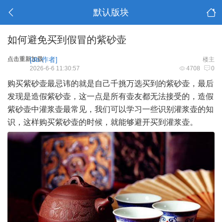
默认版块
如何避免买到假冒的紫砂壶
点击重新加载
[db:作者]
楼主
2026-6-6 11:30:57
4708
0
购买紫砂壶最忌讳的就是自己千挑万选买到的紫砂壶，最后
发现是造假紫砂壶，这一点是所有壶友都无法接受的，造假
紫砂壶中灌浆壶最常见，我们可以学习一些识别灌浆壶的知
识，这样购买紫砂壶的时候，就能够避开买到灌浆壶。